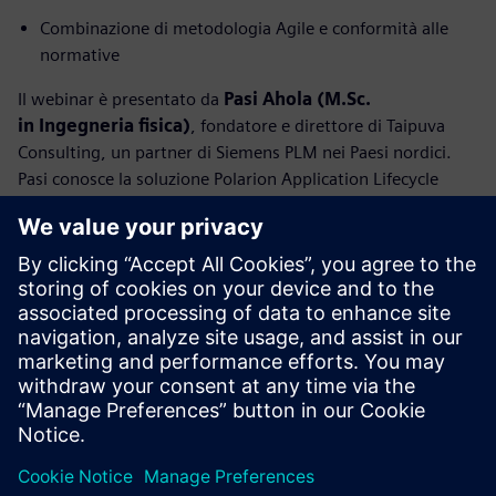
Combinazione di metodologia Agile e conformità alle
normative
Il webinar è presentato da
Pasi Ahola (M.Sc.
in Ingegneria fisica)
, fondatore e direttore di Taipuva
Consulting, un partner di Siemens PLM nei Paesi nordici.
Pasi conosce la soluzione Polarion Application Lifecycle
Management fin dal 2009 e ha offerto consulenza a
numerose aziende globali, tra cui Sandvik, Danfoss,
DeLaval, Planmeca e KaVo Kerr. Pasi vanta un’esperienza
professionale ventennale nello sviluppo di software e
prodotti e ha tenuto vari corsi sul tema dell’ingegneria dei
requisiti, specificamente sulla strutturazione delle
informazioni nel mondo dei prodotti di ingegneria dei
sistemi. La sua missione e quella di Taipuva consiste
nell’assistere altri professionisti del settore per semplificare
le attività quotidiane di ricerca e sviluppo, rendendole più
efficienti e piacevoli.