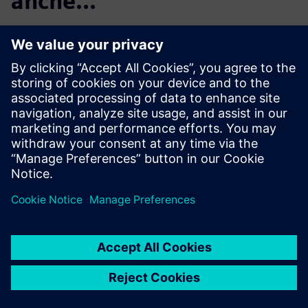
anche...
Prova subito
Polarion
Metti in comunicazione team e
progetti e migliora i processi
di sviluppo delle applicazioni
con una soluzione unificata per
la gestione di requisiti,
codifica, test e release.