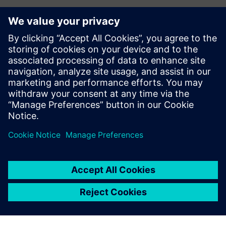
Ti potrebbe interessare
anche...
Inizia la prova
gratuita
Prova Teamcenter X
gratuitamente