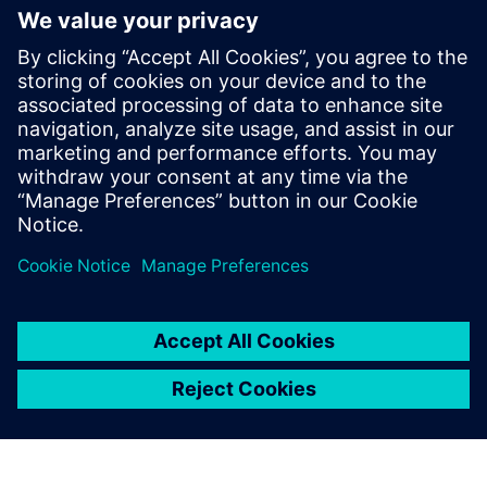
sfide della simulazione dei processi di
separazione. Attualmente, si occupa del
coordinamento delle operazioni presso la
società di consulenza ingegneristica e
tecnologica Norton Straw, ruolo che
coinvolge un'ampia varietà di discipline
tecniche. David si occupa anche dello
sviluppo tecnico dell'azienda.