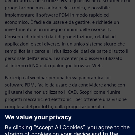
dei prodotti. Che si utilizzi NX o qualsiasi altro strumento di
progettazione meccanica o elettronica, è possibile
implementare il software PDM in modo rapido ed
economico. È facile da usare e da gestire, e richiede un
investimento e un impegno minimi delle risorse IT.
Consente di riunire i dati di progettazione, relativi ad
applicazioni e sedi diverse, in un unico sistema sicuro che
semplifica la ricerca e il riutilizzo dei dati da parte di tutto il
personale dell'azienda. Teamcenter può essere utilizzato
all'interno di NX o da qualunque browser Web.
Partecipa al webinar per una breva panoramica sul
software PDM, facile da usare e da condividere anche con
gli utenti che non utilizzano il CAD. Scopri come riunire
progetti meccanici ed elettronici, per ottenere una visione
completa del prodotto, dalla progettazione alla
produzione. Anziché sprecare tempo prezioso nella ricerca
dei dati, puoi focalizzarti sul riutilizzo e sull'ottimizzazione
dei progetti, per ridurre i costi e aumentare l'innovazione