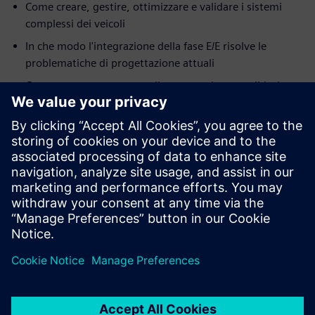
Come creare, gestire, ottimizzare e validare i sistemi
complessi dei veicoli
In che modo l'integrazione della fase E/E risolve le
problematiche di progettazione attuali
Come creare un processo di progettazione e validazione
della rete basato su modello, per aumentare la qualità e
accelerare l'implementazione
Destinatari del webinar
Ingegneri di rete
Architetti E/E
Progettisti di sistemi
Ingegneri software