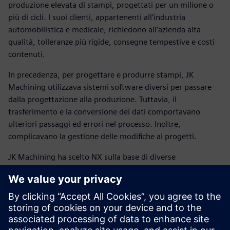
produzione elevata di stampi, progettati per un milione o
più di cicli. I suoi clienti, appartenenti all’industria
automobilistica e medicale, richiedono all’azienda alta
qualità, tolleranze più rigide, consegne tempestive e costi
contenuti.
In precedenza, per progettare e produrre stampi, JK
Machining utilizzava sistemi software diversi per passare
dalla progettazione alla produzione. Tuttavia, il
trasferimento e la conversione dei dati comportavano
ulteriori passaggi ed errori nel processo. Inoltre,
complicavano la gestione delle modifiche ai progetti.
JK Machining ha scelto NX sulla base di diverse
caratteristiche chiave presenti nel software. Gli strumenti
CAD di NX includono funzioni avanzate che consentono di
lavorare con i modelli forniti dai clienti. Inoltre, per la
programmazione NC, il software NX CAM offre strumenti
all’avanguardia per la programmazione di macchine a 5 assi