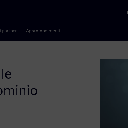
i partner
Approfondimenti
lle
dominio