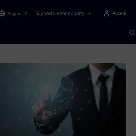
Supporto e community
Accedi
Region
|
IT
C
c
S
A