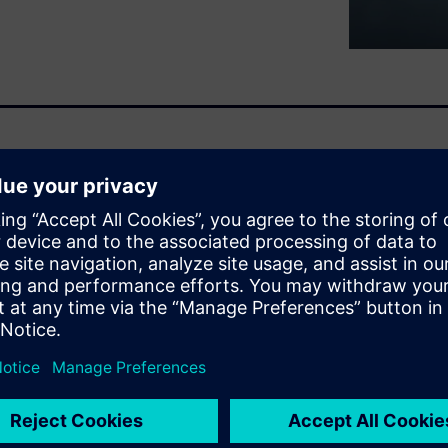
iede un'interazione fra più
formato necessario a ogni
i di dati siano gestiti tramite
cedere ai dati con modalità
nterazioni sono necessarie in
nizione funzionale del sistema
cazioni tecniche. Nel webinar,
to flusso, per spiegare come
o esaminati anche altri casi
alità di integrazione Capital.
integrazioni