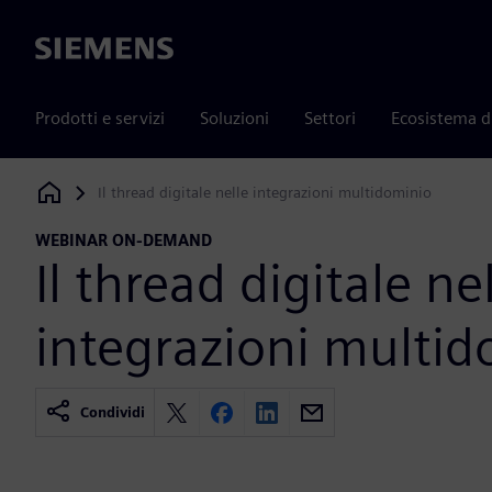
Siemens
Prodotti e servizi
Soluzioni
Settori
Ecosistema d
Il thread digitale nelle integrazioni multidominio
Siemens Digital Industries Software
WEBINAR ON-DEMAND
Il thread digitale ne
integrazioni multi
Condividi