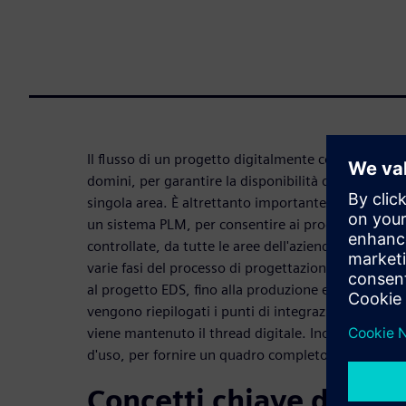
Il flusso di un progetto digitalmente connesso rich
domini, per garantire la disponibilità dei dati nel 
singola area. È altrettanto importante che gli scamb
un sistema PLM, per consentire ai progettisti di ac
controllate, da tutte le aree dell'azienda. Queste i
varie fasi del processo di progettazione, dalla defi
al progetto EDS, fino alla produzione e alle pubbli
vengono riepilogati i punti di integrazione di ques
viene mantenuto il thread digitale. Inoltre, sarann
d'uso, per fornire un quadro completo delle funzion
Concetti chiave delle 