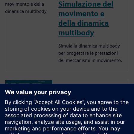
Simulazione del
movimento e
della dinamica
multibody
Simula la dinamica multibody
per progettare le prestazioni
dei meccanismi in movimento.
Ridefinire il ruolo
dei progettisti nel
processo di RFQ
Siemens NX consente ai
progettisti di animare