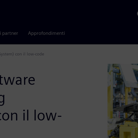
i partner
Approfondimenti
System) con il low-code
ftware
g
on il low-