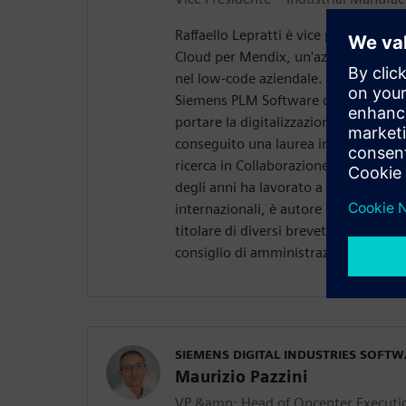
Raffaello Lepratti è vice presidente 
Cloud per Mendix, un'azienda di Sie
nel low-code aziendale. Il Dr. Leprat
Siemens PLM Software dal 2005 in di
portare la digitalizzazione nel setto
conseguito una laurea in ingegneria e
ricerca in Collaborazione avanzata 
degli anni ha lavorato a diversi proge
internazionali, è autore di libri e artic
titolare di diversi brevetti. Per dive
consiglio di amministrazione intern
SIEMENS DIGITAL INDUSTRIES SOFT
Maurizio Pazzini
VP &amp; Head of Opcenter Executi