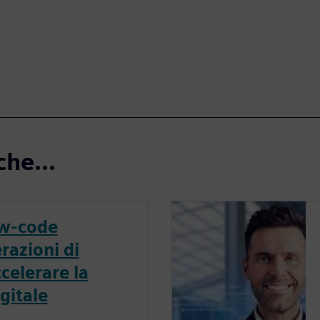
che...
ow-code
razioni di
celerare la
gitale