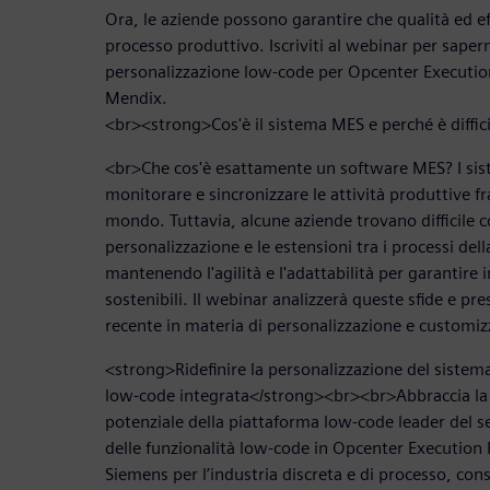
Ora, le aziende possono garantire che qualità ed ef
processo produttivo. Iscriviti al webinar per saper
personalizzazione low-code per Opcenter Executio
Mendix.
<br><strong>Cos'è il sistema MES e perché è diffi
<br>Che cos'è esattamente un software MES? I si
monitorare e sincronizzare le attività produttive fra 
mondo. Tuttavia, alcune aziende trovano difficile c
personalizzazione e le estensioni tra i processi dell
mantenendo l'agilità e l'adattabilità per garantir
sostenibili. Il webinar analizzerà queste sfide e pr
recente in materia di personalizzazione e customi
<strong>Ridefinire la personalizzazione del siste
low-code integrata</strong><br><br>Abbraccia la ri
potenziale della piattaforma low-code leader del s
delle funzionalità low-code in Opcenter Execution 
Siemens per l’industria discreta e di processo, cons