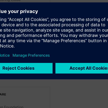
di Industrial Manufacturing
mens, e leader mondiale
ti lavora per Siemens AG e
versi ruoli, contribuendo a
re manifatturiero. Ha
lettrica e un dottorato di
uomo-macchina. Nel corso
tti di ricerca
oli scientifici ed è co-
rsi anni è stato membro del
azionale del MESA.
WARE
on Foundation