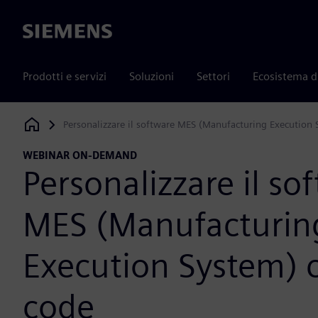
Siemens
Prodotti e servizi
Soluzioni
Settori
Ecosistema d
Personalizzare il software MES (Manufacturing Execution 
Siemens Digital Industries Software
WEBINAR ON-DEMAND
Personalizzare il so
MES (Manufacturin
Execution System) c
code