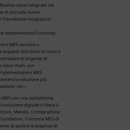
ficienza siano integrate nel
ne di più sulla nuova
n Foundation integrata in
cile implementarlo?</strong>
stemi MES servono a
impianti distribuiti in tutto il
ontrollare le esigenze di
a value chain, pur
e implementazioni MES
esenterà la soluzione più
zzazione.<br>
ma MES con una piattaforma
voluzione digitale e libera il
ettore, Mendix. L'integrazione
Foundation, il sistema MES di
ente di gestire le esigenze di