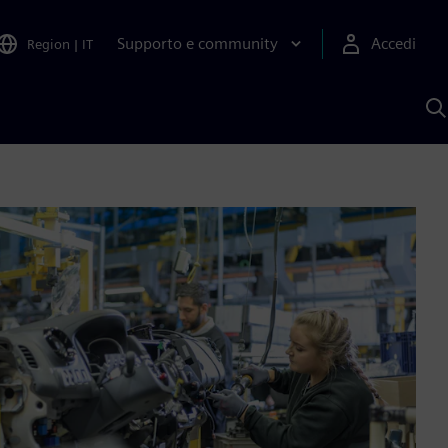
Supporto e community
Accedi
Region
|
IT
C
c
S
A