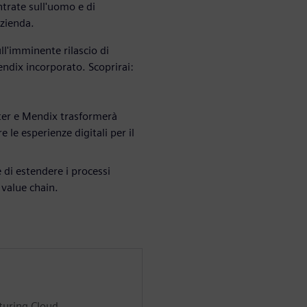
ntrate sull'uomo e di
azienda.
ll'imminente rilascio di
ndix incorporato. Scoprirai:
ter e Mendix trasformerà
le esperienze digitali per il
di estendere i processi
 value chain.
turing Cloud