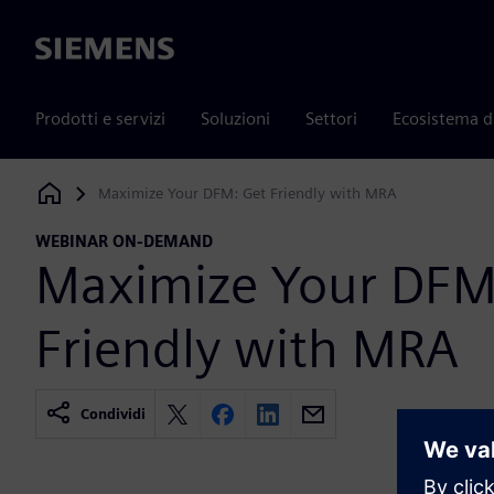
Siemens
Prodotti e servizi
Soluzioni
Settori
Ecosistema d
Maximize Your DFM: Get Friendly with MRA
Siemens Digital Industries Software
WEBINAR ON-DEMAND
Maximize Your DFM
Friendly with MRA
Condividi