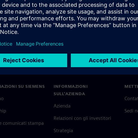
AZIONI SU SIEMENS
INFORMAZIONI
METTI
SULL'AZIENDA
mo
Contat
Azienda
hip
Sedi 
Relazioni con gli investitori
 e comunicati stampa
Strategia