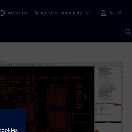
Supporto e community
Accedi
Region
|
IT
C
c
S
A