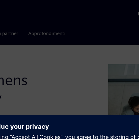
i partner
Approfondimenti
emens
y