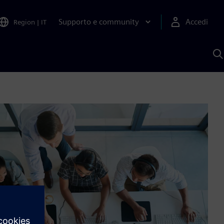
Supporto e community
Accedi
Region
|
IT
C
c
S
A