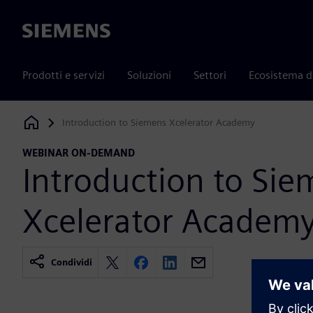
Siemens
Prodotti e servizi
Soluzioni
Settori
Ecosistema d
Introduction to Siemens Xcelerator Academy
Siemens Digital Industries Software
WEBINAR ON-DEMAND
Introduction to Si
Xcelerator Academ
Condividi