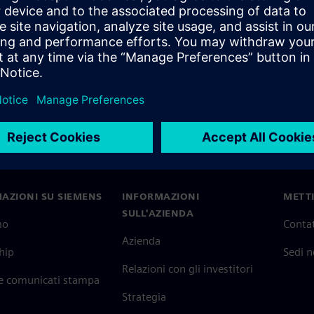
AZIONI SU SIEMENS
INFORMAZIONI
METTI
SULL'AZIENDA
mo
Contat
Azienda
hip
Sedi 
Relazioni con gli investitori
 e comunicati stampa
Strategia