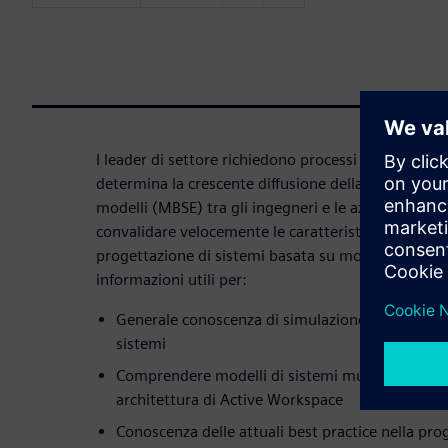
I leader di settore richiedono processi decisionali s
determina la crescente diffusione della progettazio
modelli (MBSE) tra gli ingegneri e le aziende, com
convalidare velocemente le caratteristiche dei siste
progettazione di sistemi basata su modelli (MBSE)
informazioni utili per:
Generale conoscenza di simulazione e modellazio
sistemi
Comprendere modelli di sistemi multidominio ut
architettura di Active Workspace
Conoscenza delle attuali best practice nella pro