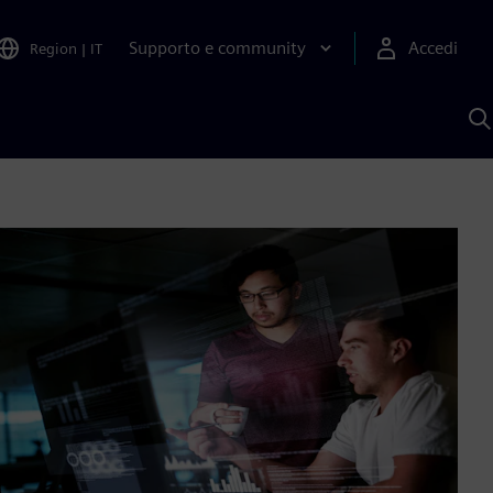
Supporto e community
Accedi
Region
|
IT
C
c
S
A