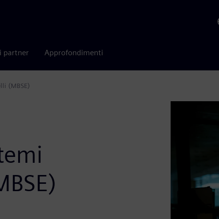
i partner
Approfondimenti
lli (MBSE)
stemi
(MBSE)