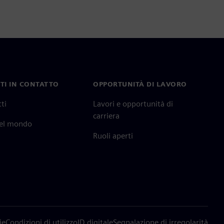
TI IN CONTATTO
OPPORTUNITÀ DI LAVORO
ti
Lavori e opportunità di
carriera
nel mondo
Ruoli aperti
ie
Condizioni di utilizzo
ID digitale
Segnalazione di irregolarità