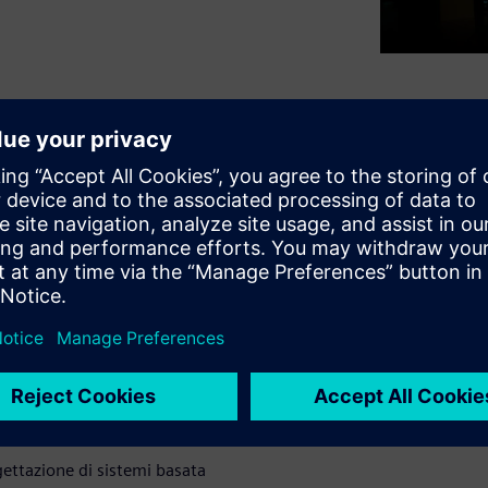
empre più agili ed efficaci. Ciò
ne di sistemi basata su
e metodo per collaudare e
mi. Il corso sulla
 con Teamcenter e NX fornisce
ne dell'architettura di
ilizzando il modellatore di
gettazione di sistemi basata