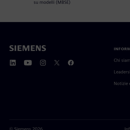
su modelli (MBSE)
INFORM
Chi sia
Leaders
Notizie
©
Siemens
2026
In