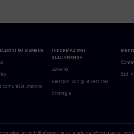
AZIONI SU SIEMENS
INFORMAZIONI
METTI
SULL'AZIENDA
mo
Contat
Azienda
hip
Sedi 
Relazioni con gli investitori
 e comunicati stampa
Strategia
formazioni aziendali
Informativa sulla privacy
Informativa sui cook