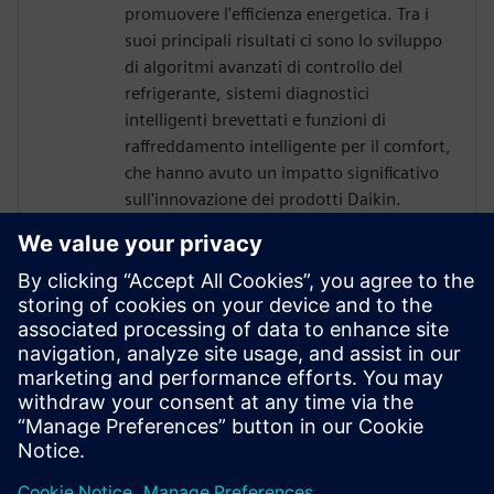
promuovere l'efficienza energetica. Tra i
suoi principali risultati ci sono lo sviluppo
di algoritmi avanzati di controllo del
refrigerante, sistemi diagnostici
intelligenti brevettati e funzioni di
raffreddamento intelligente per il comfort,
che hanno avuto un impatto significativo
sull'innovazione dei prodotti Daikin.
Ha anche conseguito un dottorato di
ricerca in ingegneria meccanica presso
l'Università di Putra, in Malesia, dove le
sue ricerche sulla cattiva distribuzione del
refrigerante hanno portato a progressi
rivoluzionari nella modellazione
matematica e nella validazione
sperimentale.