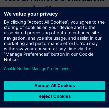
per ogni settore.
Le nostre soluzioni uniscono test fisici e simulazioni virtuali,
formando una combinazione unica che ti permette di
garantire prestazioni ottimali dei prodotti. Il nostro
hardware di fascia alta per l'acquisizione dei dati e
l'avanzato software di analisi sono progettati per agevolare
le campagne di test e fornire maggiori dettagli in meno
tempo. Classifica il rumore, le vibrazioni e la durabilità dei
tuoi prodotti, con i nostri strumenti di ingegneria basati su
test.