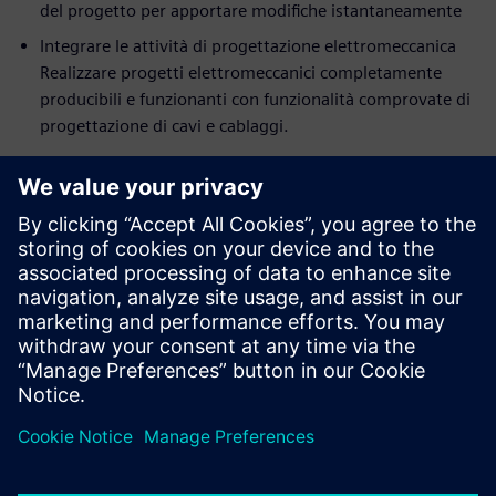
del progetto per apportare modifiche istantaneamente
Integrare le attività di progettazione elettromeccanica
Realizzare progetti elettromeccanici completamente
producibili e funzionanti con funzionalità comprovate di
progettazione di cavi e cablaggi.
I nostri esperti spiegano
l’importanza di gestire
l'innovazione di prodotto
David Chadwick |
Business Development Manager, Solid
Edge, Siemens Digital Industries Software
Ricardo Espinosa |
Director of Design and Engineering
Services, Kimball Hospitality