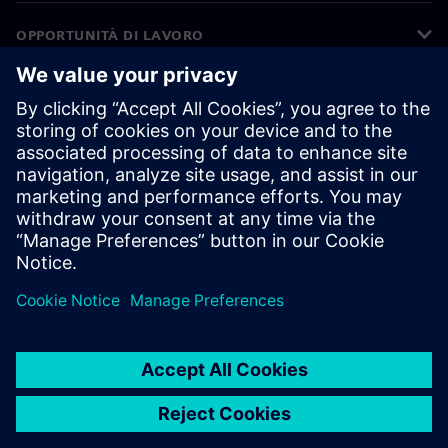
OPPORTUNITÀ DI LAVORO
©
Siemens
2026
Informazioni aziendali
Informativa sulla privacy
Informativa sui cookie
Condizioni di utilizzo
ID digitale
Segnalazione di irregolarità