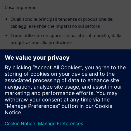
Cosa imparerai:
Quali sono le principali tendenze di produzione dei
cablaggi e le sfide che impattano sul settore
Come utilizzare un approccio basato sul modello, dalla
progettazione alla produzione
Come superare le principali sfide di oggi nella
produzione di cablaggi, consentendo ai produttori di
aumentare l'efficienza produttiva e la redditività
complessiva.
A chi si rivolge:
Ingegneri di impianti elettrici e cablaggi
Progettisti di cablaggi, produttori e planner di
produzione
OEM e fornitori di cablaggi