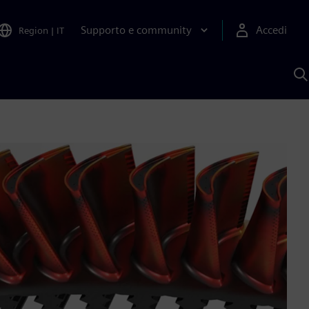
Supporto e community
Accedi
Region
|
IT
C
c
S
A