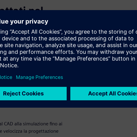
attati nel
zione delle
o della trasmissione di calore
iche, combinando simulazioni
ati di simulazione della
ca forzata, tramite un
nico con equilibrio armonico.
al CAD alla simulazione fino ai
e velocizza la progettazione