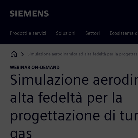
Siemens
Prodotti e servizi
Soluzioni
Settori
Ecosistema d
Simulazione aerodinamica ad alta fedeltà per la progettaz
Siemens Digital Industries Software
WEBINAR ON-DEMAND
Simulazione aerodi
alta fedeltà per la
progettazione di tu
gas