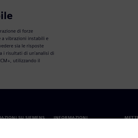
ile
erazione di forze
a vibrazioni instabili e
edere sia le risposte
 risultati di un'analisi di
CCM+, utilizzando il
AZIONI SU SIEMENS
INFORMAZIONI
METTI
SULL'AZIENDA
mo
Contat
Azienda