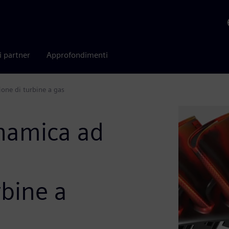
i partner
Approfondimenti
ione di turbine a gas
namica ad
rbine a