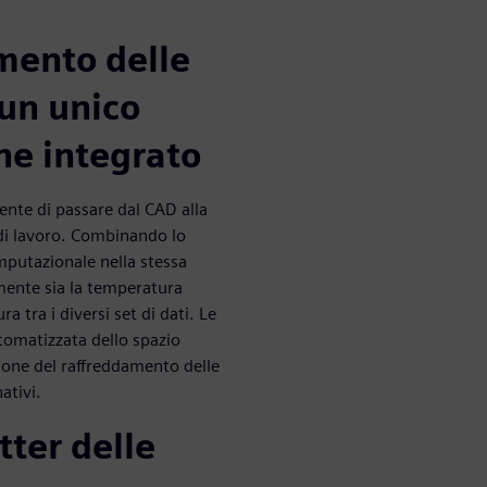
mento delle
 un unico
ne integrato
nte di passare dal CAD alla
e di lavoro. Combinando lo
putazionale nella stessa
mente sia la temperatura
a tra i diversi set di dati. Le
tomatizzata dello spazio
zione del raffreddamento delle
ativi.
utter delle