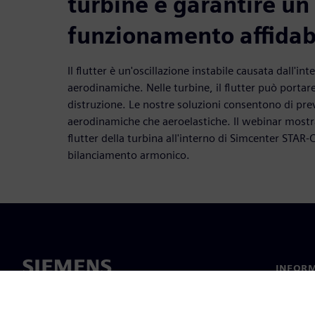
turbine e garantire un
funzionamento affidab
Il flutter è un'oscillazione instabile causata dall'int
aerodinamiche. Nelle turbine, il flutter può portare 
distruzione. Le nostre soluzioni consentono di prev
aerodinamiche che aeroelastiche. Il webinar mostra i
flutter della turbina all'interno di Simcenter STAR-
bilanciamento armonico.
INFORM
Chi sia