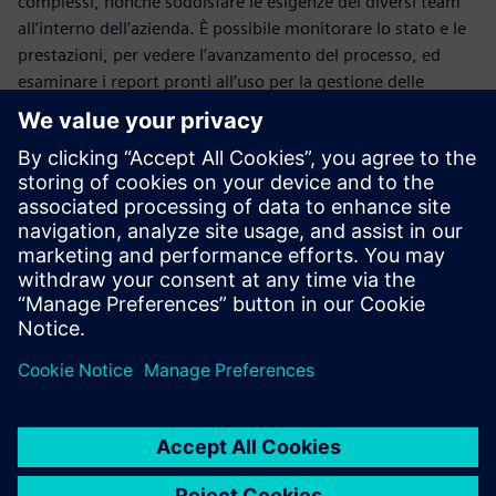
complessi, nonché soddisfare le esigenze dei diversi team
all’interno dell’azienda. È possibile monitorare lo stato e le
prestazioni, per vedere l’avanzamento del processo, ed
esaminare i report pronti all’uso per la gestione delle
modifiche. I processi a ciclo chiuso forniscono feedback e
tracciabilità completa per la cronologia e il monitoraggio
dell'audit, insieme alla risoluzione dei problemi, al fine di
identificare, analizzare e condividere i dati essenziali sulla
qualità del prodotto.
Partecipa al webinar per saperne di più sulle soluzioni
Teamcenter per la gestione delle modifiche tecniche. Scopri
come Teamcenter può aiutare la tua azienda a ridurre i
ritardi, migliorare la qualità e apportare le modifiche ai
prodotti necessarie a promuovere l’innovazione.