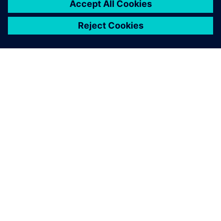
INFORMAZIONI SU SIEMENS
INFORMAZIONI SULL'AZIENDA
METTITI IN CONTATTO
OPPORTUNITÀ DI LAVORO