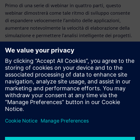
Primo di una serie di webinar in quattro parti, questo
webinar dimostrerà come tale ritmo di sviluppo consente
di espandere velocemente l’ambito delle applicazioni,
aumentare notevolmente la velocità di elaborazione della
simulazione e permettere l’analisi intelligente dei progetti.
Relatore
SIMCENTER STAR-CCM+ PRODUCT
MANAGEMENT, SIEMENS DIGITAL
INDUSTRIES SOFTWARE
Joel Davison
Senior Manager