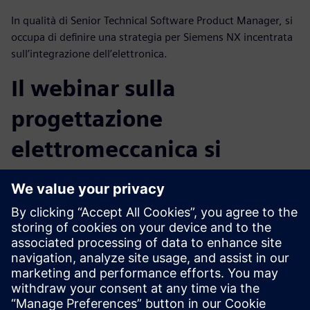
In qualità di Senior Technical Software Product Manager, si
occupa di definire una strategia per Siemens NX incentrata
sull’integrazione dell’elettronica.
Il webinar sulla
progettazione
elettromeccanica si
rivolge a:
Progettisti, ingegneri e fornitori di componenti elettronici,
che affrontano la crescente complessità e le nuove
tecnologie che influiscono sullo sviluppo dei prodotti
elettronici.
Leggi il white paper
sulle tecnologie all’avanguardia come
generative design, additive manufacturing, progettazione