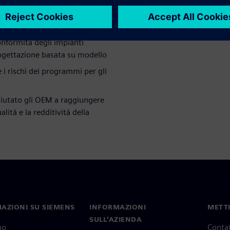
ttaforma.
onformità degli impianti
progettazione basata su modello
e i rischi dei programmi per gli
 aiutato gli OEM a raggiungere
lità e la redditività della
AZIONI SU SIEMENS
INFORMAZIONI
METTI
SULL'AZIENDA
mo
Contat