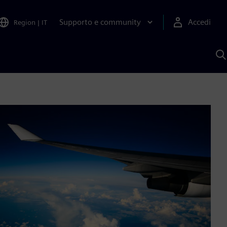
Supporto e community
Accedi
Region
|
IT
C
c
S
A