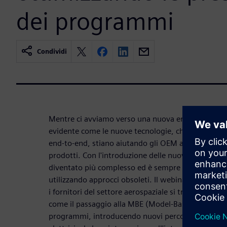
dei programmi
Condividi
Mentre ci avviamo verso una nuova era dello svilu
evidente come le nuove tecnologie, che consentono
end-to-end, stiano aiutando gli OEM a rivoluzionare 
prodotti. Con l'introduzione delle nuove tecnologie 
diventato più complesso ed è sempre più difficile 
utilizzando approcci obsoleti. Il webinar illustra l
i fornitori del settore aerospaziale si trovano ad a
come il passaggio alla MBE (Model-Based Enterprise)
programmi, introducendo nuovi percorsi per l'inno