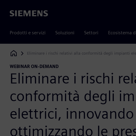
Siemens
Prodotti e servizi
Soluzioni
Settori
Ecosistema d
Eliminare i rischi relativi alla conformità degli impianti 
Siemens Digital Industries Software
WEBINAR ON-DEMAND
Eliminare i rischi rel
conformità degli im
elettrici, innovando
ottimizzando le pre