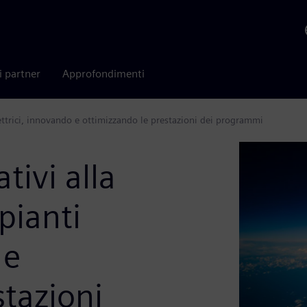
i partner
Approfondimenti
elettrici, innovando e ottimizzando le prestazioni dei programmi
ativi alla
pianti
 e
stazioni