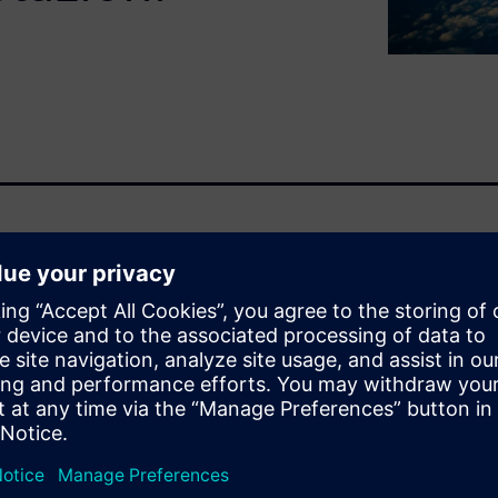
ppo aerospaziale, è ormai
 di creare un thread digitale
il ciclo di sviluppo dei
elettriche, l'intero sistema è
garantire la conformità
e numerose sfide che gli OEM e
ffrontare oggi, spiegando
 riduce i rischi associati ai
vazione degli impianti