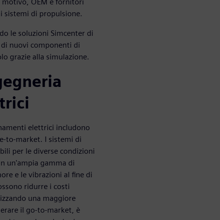
to motivo, OEM e fornitori
i sistemi di propulsione.
o le soluzioni Simcenter di
 di nuovi componenti di
olo grazie alla simulazione.
ngegneria
rici
onamenti elettrici includono
me-to-market. I sistemi di
bili per le diverse condizioni
a in un'ampia gamma di
re e le vibrazioni al fine di
ssono ridurre i costi
ilizzando una maggiore
lerare il go-to-market, è