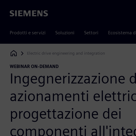
Siemens
Prodotti e servizi
Soluzioni
Settori
Ecosistema d
Electric drive engineering and integration
Siemens Digital Industries Software
WEBINAR ON-DEMAND
Ingegnerizzazione d
azionamenti elettric
progettazione dei
componenti all'inte