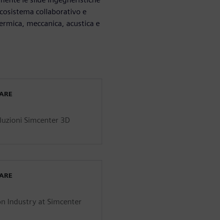
ecosistema collaborativo e
termica, meccanica, acustica e
WARE
luzioni Simcenter 3D
WARE
n Industry at Simcenter