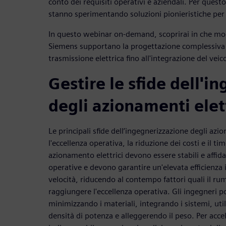
conto dei requisiti operativi e aziendali. Per ques
stanno sperimentando soluzioni pionieristiche per 
In questo webinar on-demand, scoprirai in che mod
Siemens supportano la progettazione complessiva
trasmissione elettrica fino all'integrazione del veic
Gestire le sfide dell'i
degli azionamenti elett
Le principali sfide dell’ingegnerizzazione degli azi
l'eccellenza operativa, la riduzione dei costi e il ti
azionamento elettrici devono essere stabili e affida
operative e devono garantire un'elevata efficienz
velocità, riducendo al contempo fattori quali il rumo
raggiungere l'eccellenza operativa. Gli ingegneri po
minimizzando i materiali, integrando i sistemi, ut
densità di potenza e alleggerendo il peso. Per acce