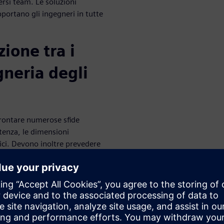
ersi team. Le soluzioni
portano gli ingegneri in tutte
ione tra i
gneria degli
ffrontare numerose sfide
otenza, le dimensioni
rici. Devono inoltre prevedere
che, elettromagnetiche,
 di simulazione e test aperto,
prevedere le prestazioni dei
uppo breve e conveniente. Le
rumenti di progettazione di
i sistemi per valutare i trade-