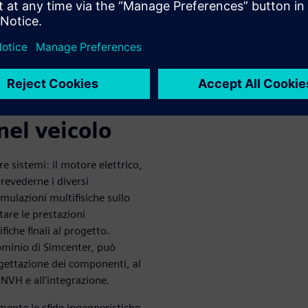
a
egrazione
ti della
nel veicolo
re sistemi: il motore elettrico,
prevederne i diversi
mulazioni multifisiche sullo
tare le prestazioni
iche finali al progetto.
ominio di Simcenter, può
rogettazione dei componenti, al
 NVH e all'integrazione.
mente le sfide ingegneristiche