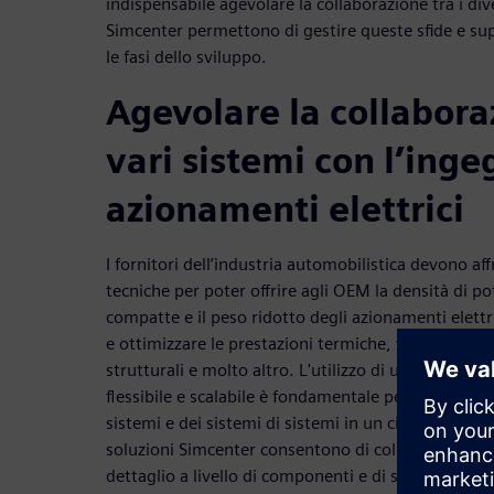
indispensabile agevolare la collaborazione tra i div
Simcenter permettono di gestire queste sfide e sup
le fasi dello sviluppo.
Agevolare la collaboraz
vari sistemi con l’inge
azionamenti elettrici
I fornitori dell’industria automobilistica devono a
tecniche per poter offrire agli OEM la densità di p
compatte e il peso ridotto degli azionamenti elett
e ottimizzare le prestazioni termiche, vibroacusti
strutturali e molto altro. L'utilizzo di un portfolio
flessibile e scalabile è fondamentale per chi vuole 
sistemi e dei sistemi di sistemi in un ciclo di svil
soluzioni Simcenter consentono di collegare gli st
dettaglio a livello di componenti e di simulazione d