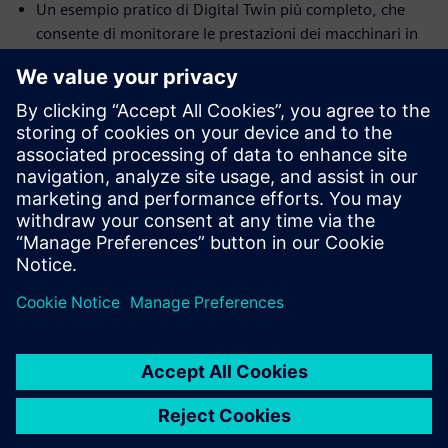
Un esempio pratico di Digital Twin più completo, che
consente di monitorare le prestazioni dei macchinari in
tempo reale utilizzando la realtà aumentata
In che modo la simulazione, i test e l’IoT consentono di
unire mondo fisico e virtuale, hardware e software,
progettazione e produzione, per generare nuovi insight
e opportunità uniche
L'esecuzione di una modellazione elettromagnetica a
bassa e alta frequenza e la valutazione dei problemi
EMC/EMI nell'era dell’Industria 4.0
Il raggiungimento di obiettivi più ambiziosi in termini di
prestazioni, affidabilità, sicurezza ed efficienza