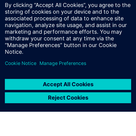
Frederik Verwimp è Global Industry
Manager CPG di Siemens Digital Industry
Software. Avendo lavorato nel settore dei
beni di consumo per oltre 10 anni, vanta
un’ottima conoscenza delle sfide che il
settore deve affrontare e delle soluzioni
necessarie per superarle.