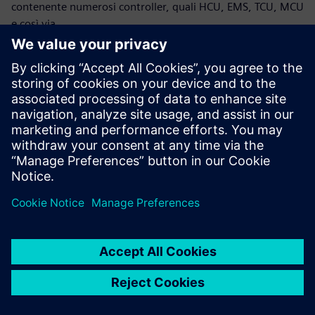
contenente numerosi controller, quali HCU, EMS, TCU, MCU
e così via.
Relatore
SIEMENS DIGITAL INDUSTRIES SOFTWARE
Landry Saussol
Simcenter System Simulation Business
Developer