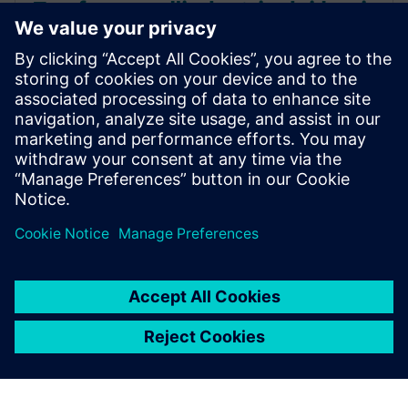
Trasformare l'industria dei beni
di consumo con Digital
Enterprise Recipe Management
Scarica l’infografica e scopri come semplificare il
processo di produzione, ridurre al minimo i tempi di
collaudo e validare le ricette per ottenere
informazioni tempestive. Trasforma oggi stesso lo
sviluppo delle tue formule!