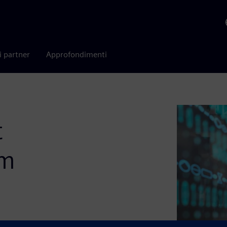
i partner
Approfondimenti
t
em