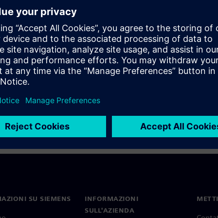
to date can not only be
nces of wrong decisions based
atch our recording where we
can avoid them.
AZIONI SU SIEMENS
INFORMAZIONI
METTI
SULL'AZIENDA
mo
Contat