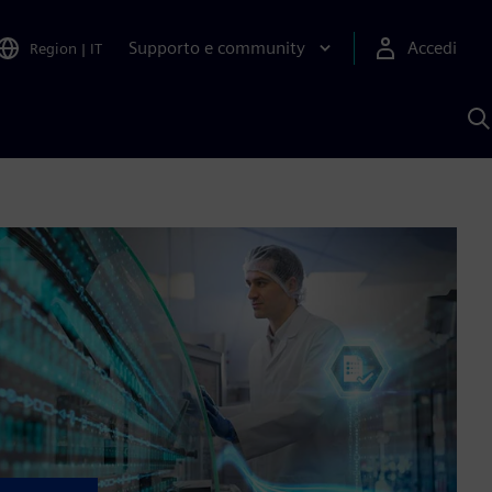
Supporto e community
Accedi
Region
|
IT
C
c
S
A