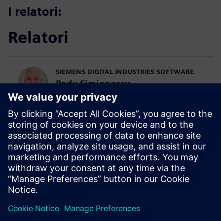
I relatori:
Relatori
SIEMENS DIGITAL INDUSTRIES SOFTWARE
Radu Simionescu
PLM Consultant
SIEMENS DIGITAL INDUSTRIES SOFTWARE
Francesco Benasso
Presales Solution Consultant