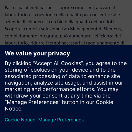
Partecipa al webinar per scoprire come centralizzare il
laboratorio e la gestione della qualità per consentire alle
aziende di chiudere il cerchio della qualità dei prodotti.
Scoprirai come la soluzione Lab Management di Siemens,
completamente integrata, può aumentare l'efficienza del
laboratorio, ridurre i tempi necessari al raggiungimento di
risultati, migliorare la gestione in tempo reale e fornire
assistenza automatizzata agli scienziati, tramite:
Gestione dei workflow e dei dati sulla qualità all’interno
dei laboratori;
Supporto per test di qualità offline e online, in
laboratorio e nel reparto produzione;
Supporto per la definizione e l'esecuzione di piani/metodi
di test complessi in contesti diversi;
Conformità agli standard di qualità.