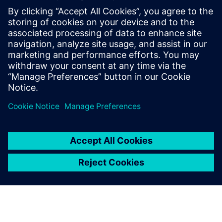
riduzione nella durata del batch.
Inoltre, l’abbinamento dei calcoli di previsione idrodinamica
e della resistenza meccanica (tramite FSI) ha consentito agli
ingegneri di Solvay di validare l’aumento di capacità del
reattore.
Il webinar fornirà, inoltre, una panoramica dei requisiti
chiave di modellazione del reattore e delle funzionalità di
Simcenter STAR-CCM+ necessarie a rispettarli.