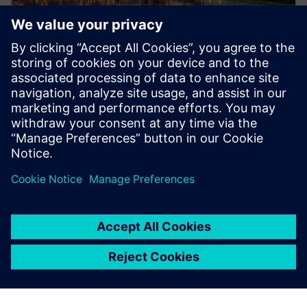
EBOOK
Un nuovo ebook di CIMdata
Impatto dei sistemi AIMS (Asset Information
Management System) sulla creazione e sul
funzionamento dei beni strumentali