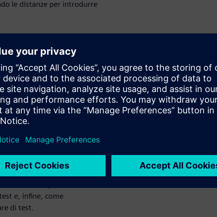
do le distanze per introdurre
t
lta dei dati”, spiegheremo
e test standardizzati e
o la durata, e di conseguenza
 in insight” viene illustrato
automatizzate, come
ocemente i dati, nonché come
la simulazione” viene spiegato
li, come incorporare i
test e, infine, come
re di test.