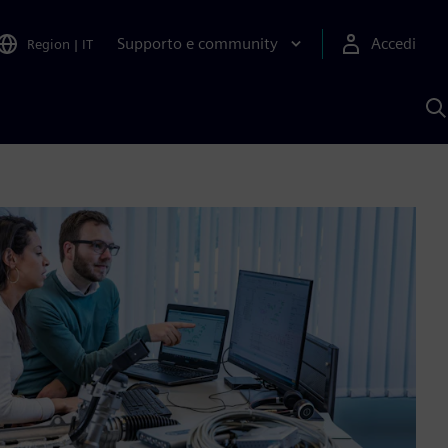
Supporto e community
Accedi
Region
|
IT
C
c
S
A