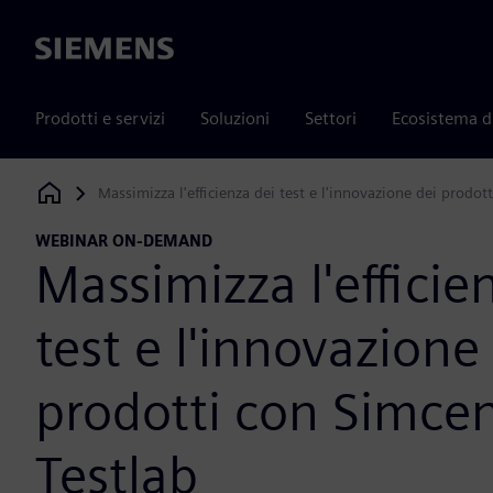
Siemens
Prodotti e servizi
Soluzioni
Settori
Ecosistema d
Massimizza l'efficienza dei test e l'innovazione dei prodot
Siemens Digital Industries Software
WEBINAR ON-DEMAND
Massimizza l'efficie
test e l'innovazione
prodotti con Simce
Testlab