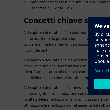
Come connettere i test alla simulazione, colman
il concetto di Digital Twin
Concetti chiave sui tes
Nel capitolo dedicato all’“accelerazione della racco
come accelerare la preparazione dei test, introdurr
validare immediatamente i dati acquisiti, riducend
i costi dei test.
Nel capitolo dedicato alla “conversione delle misure
come eseguire analisi interattive e multidominio 
identificare la causa alla radice e confrontare vel
condividere agevolmente insight e report.
Nel capitolo dedicato alla “connessione dei test al
come eseguire una simulazione con carichi e model
risultati della simulazione nella configurazione dei 
ottimizzare la simulazione direttamente dal softwa