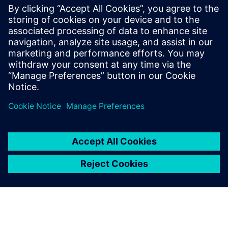
Relatore
SIEMENS DIGITAL INDUSTRIES SOFTWARE
Koen de Langhe
Director Product Management – 3D
Simulation