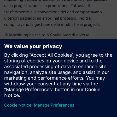
dalla progettazione alla produzione. Tuttavia, il
trasferimento e la conversione dei dati comportavano
ulteriori passaggi ed errori nel processo. Inoltre,
complicavano la gestione delle modifiche ai progetti.
JK Machining ha scelto NX sulla base di diverse
caratteristiche chiave presenti nel software. Gli strumenti
CAD di NX includono funzioni avanzate che consentono di
lavorare con i modelli forniti dai clienti. Inoltre, per la
programmazione NC, il software NX CAM offre strumenti
all’avanguardia per la programmazione di macchine a 5 assi
ad alta velocità, permettendo all'azienda di sfruttare
appieno le capacità delle proprie macchine utensili
avanzate. Grazie alle sue funzionalità completamente
integrate, NX ha permesso l'automazione dell'intero
processo di sviluppo degli stampi, dalla progettazione alla
produzione.