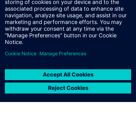
SIEMENS DIGITAL INDUSTRIES SOFTWARE
Jay Gorajia
Director, Global Services, Digital
Manufacturing Solutions