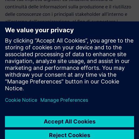
continuità delle informazioni sulla produzione e il riutilizzo
delle conoscenze con i principali stakeholder all'interno e
all'esterno dell’organizzazione, al fine di supportare i
processi di pianificazione, progettazione e simulazione.
La versione iniziale di Teamcenter X Manufacturing
supporta una soluzione specifica per il BIW, che permette
l'uso di applicazioni di produzione come Assembly Line
Planner, Process Simulate, Fixture Planner, Line Designer e
Teamcenter Manufacturing. Seguiranno altre soluzioni
personalizzate per il settore.
Partecipa al webinar per saperne di più su Teamcenter X
Manufacturing.