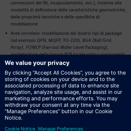
connessioni dei fili, incapsulamento, ecc.), insieme alla
modalità di definizione delle caratteristiche geometriche,
delle proprietà termiche e delle specifiche di
modellazione
Aree correlate: modellazione dei diversi tipi di package
(ad esempio QFN, MQFP, TO-220), BGA (Ball Grid
Array), FOWLP (Fan-out Wafer Level Packaging),
modellazione della traccia PCB locale sotto i componenti
e molto altro ancora
Relatore
SIEMENS DIGITAL INDUSTRIES SOFTWARE
Paul Rose
Product Manager per Simcenter Flotherm