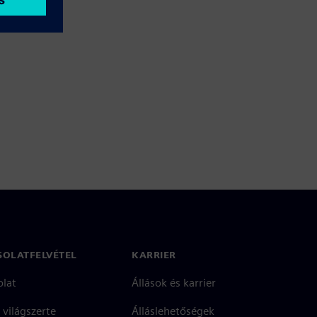
SOLATFELVÉTEL
KARRIER
olat
Állások és karrier
 világszerte
Álláslehetőségek