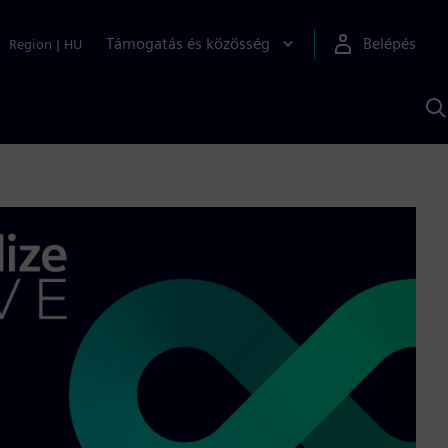
Támogatás és közösség
Belépés
Region
|
HU
K
S
s