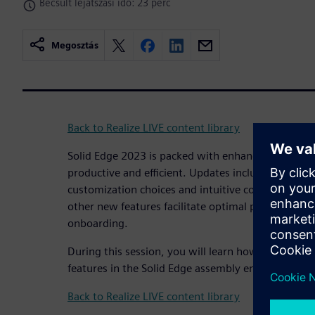
Becsült lejátszási idő: 23 perc
Megosztás
Back to Realize LIVE content library
Solid Edge 2023 is packed with enhancements de
productive and efficient. Updates include impro
customization choices and intuitive command bars
other new features facilitate optimal productivity
onboarding.
During this session, you will learn how to make ful
features in the Solid Edge assembly environment.
Back to Realize LIVE content library