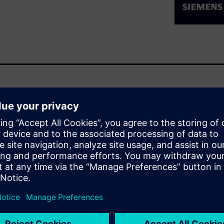
signed to make you more
ved modeling workflows, new
 and toolbars. These and
 while accelerating new user
l use of the latest new