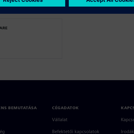
t
WARE
ENS BEMUTATÁSA
CÉGADATOK
KAPC
Vállalat
Kapcs
ég
Befektetői kapcsolatok
Irodák