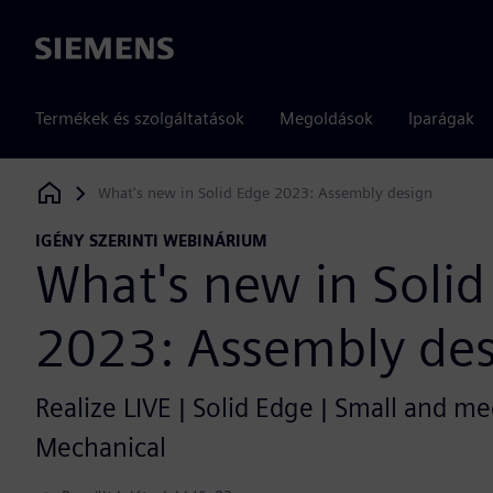
Siemens
Termékek és szolgáltatások
Megoldások
Iparágak
What's new in Solid Edge 2023: Assembly design
Siemens Digital Industries Software
IGÉNY SZERINTI WEBINÁRIUM
What's new in Solid
2023: Assembly de
Realize LIVE | Solid Edge | Small and m
Mechanical