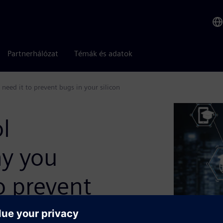
Partnerhálózat
Témák és adatok
need it to prevent bugs in your silicon
l
hy you
o prevent