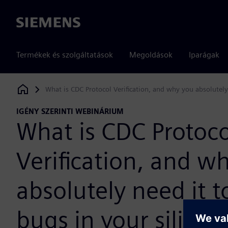
Siemens
Termékek és szolgáltatások
Megoldások
Iparágak
What is CDC Protocol Verification, and why you absolutely 
Siemens Digital Industries Software
IGÉNY SZERINTI WEBINÁRIUM
What is CDC Protoco
Verification, and w
absolutely need it t
bugs in your silicon