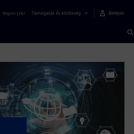
Támogatás és közösség
Belépés
Region
|
HU
K
S
s