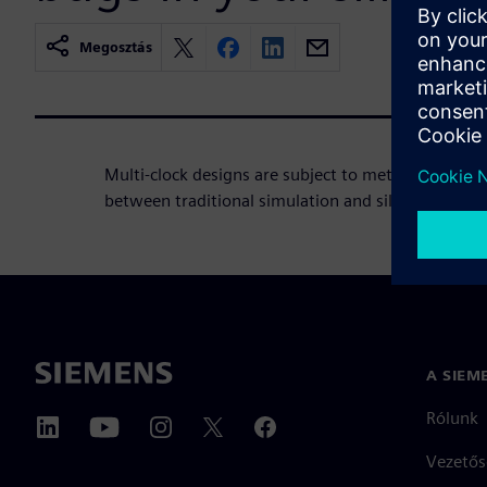
Megosztás
Multi-clock designs are subject to metastability,
between traditional simulation and silicon reality.
A SIEM
Rólunk
Vezetős