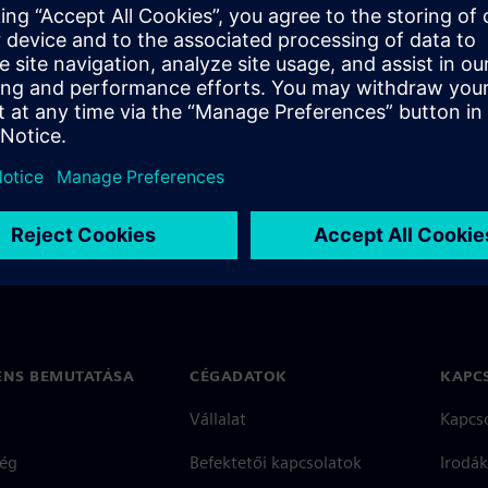
 which causes mismatches
ENS BEMUTATÁSA
CÉGADATOK
KAPC
Vállalat
Kapcs
ég
Befektetői kapcsolatok
Irodák