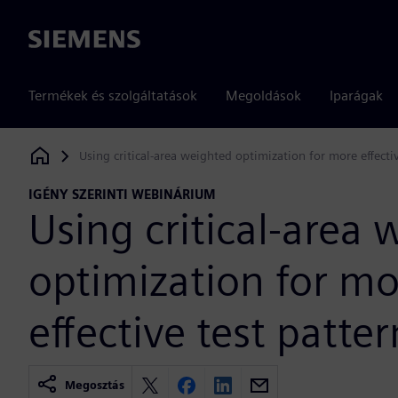
Siemens
Termékek és szolgáltatások
Megoldások
Iparágak
Using critical-area weighted optimization for more effectiv
Siemens Digital Industries Software
IGÉNY SZERINTI WEBINÁRIUM
Using critical-area
optimization for mo
effective test patter
Megosztás