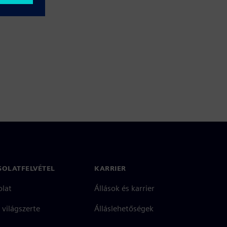
SOLATFELVÉTEL
KARRIER
olat
Állások és karrier
 világszerte
Álláslehetőségek