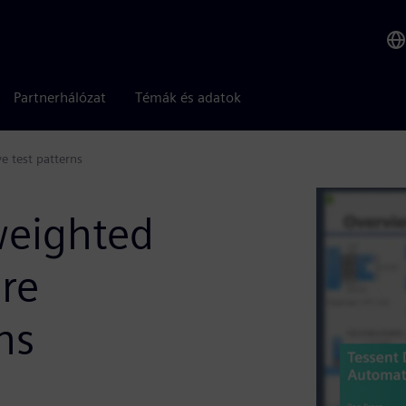
Partnerhálózat
Témák és adatok
e test patterns
 weighted
re
ns