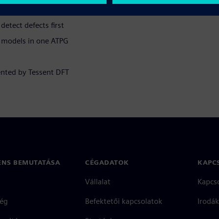
erns
detect defects first
lt models in one ATPG
ented by Tessent DFT
ENS BEMUTATÁSA
CÉGADATOK
KAPC
Vállalat
Kapcs
ég
Befektetői kapcsolatok
Irodák