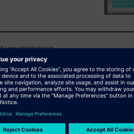
f a new solution that can
st pattern. Knowing the
ical area, combined with
s users choose the most
the most effective
best patterns to apply