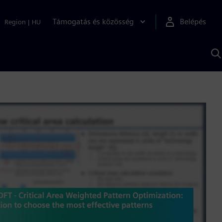
Támogatás és közösség
Belépés
Region
|
HU
K
S
s