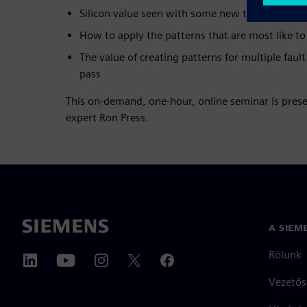
Silicon value seen with some new types of patt
How to apply the patterns that are most like to 
The value of creating patterns for multiple fau
pass
This on-demand, one-hour, online seminar is pres
expert Ron Press.
A SIEM
Rólunk
Vezetős