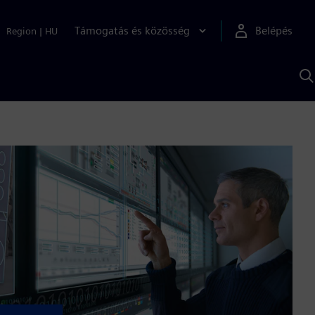
Támogatás és közösség
Belépés
Region
|
HU
K
S
s