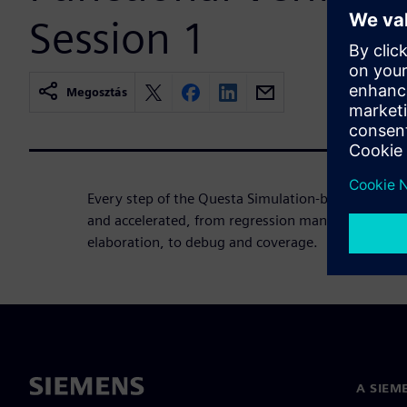
Session 1
Megosztás
Every step of the Questa Simulation-based verific
and accelerated, from regression management, to
elaboration, to debug and coverage.
A SIEM