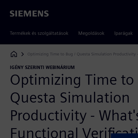
Siemens
Termékek és szolgáltatások
Megoldások
Iparágak
Optimizing Time to Bug / Questa Simulation Productivity -
Siemens Digital Industries Software
IGÉNY SZERINTI WEBINÁRIUM
Optimizing Time to 
Questa Simulation
Productivity - What
Functional Verificat