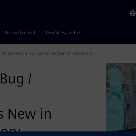
Partnerhálózat
Témák és adatok
 What's New in Functional Verification: Session 1
Bug /
's New in
ion: