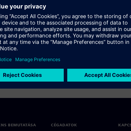
ation flow has been optimized
 incremental compilation and
ENS BEMUTATÁSA
CÉGADATOK
KAPC