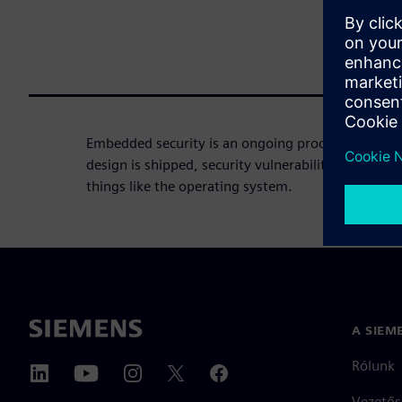
Embedded security is an ongoing process, not a on
design is shipped, security vulnerabilities are cert
things like the operating system.
A SIEM
Rólunk
Vezetős