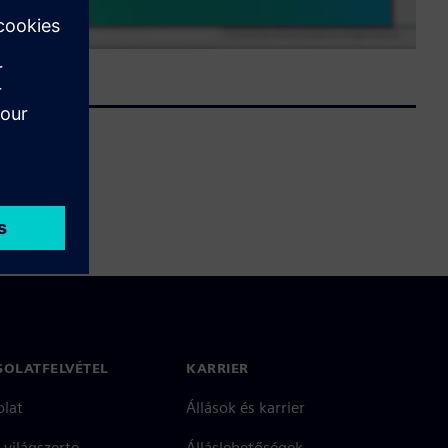
SOLATFELVÉTEL
KARRIER
olat
Állások és karrier
 világszerte
Álláslehetőségek