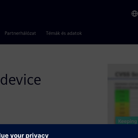
Partnerhálózat
Témák és adatok
 device