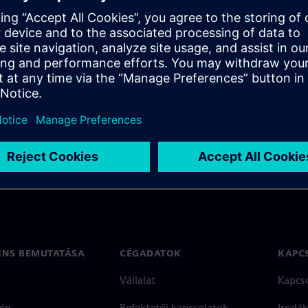
e-time effort. Even after your
ain to be discovered - even in
ENS BEMUTATÁSA
CÉGADATOK
KAPC
Vállalat
Kapcs
ég
Befektetői kapcsolatok
Irodák