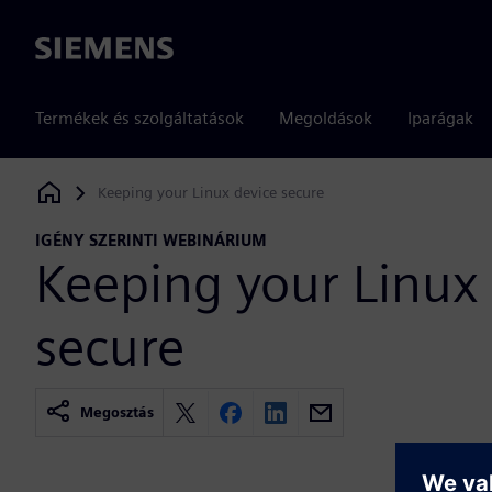
Siemens
Termékek és szolgáltatások
Megoldások
Iparágak
Keeping your Linux device secure
Siemens Digital Industries Software
IGÉNY SZERINTI WEBINÁRIUM
Keeping your Linux
secure
Megosztás