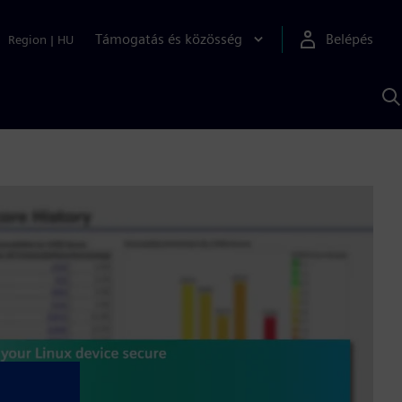
Támogatás és közösség
Belépés
Region
|
HU
K
S
s