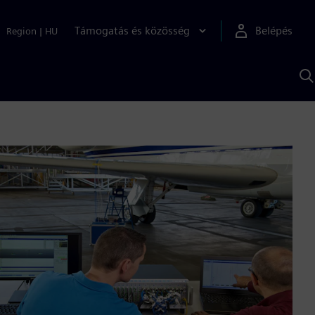
Támogatás és közösség
Belépés
Region
|
HU
K
S
s