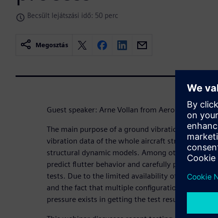
Becsült lejátszási idő: 50 perc
Megosztás
Guest speaker: Arne Vollan from AeroFEM GmbH
The main purpose of a ground vibration test (GVT)
vibration data of the whole aircraft structure for 
structural dynamic models. Among other things, t
predict flutter behavior and carefully plan the safety
tests. Due to the limited availability of the aircraf
and the fact that multiple configurations need to 
pressure exists in getting the test results efficientl