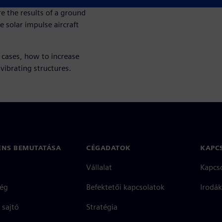
 concepts for performing a
re the results of a ground
e solar impulse aircraft
 cases, how to increase
 vibrating structures.
ENS BEMUTATÁSA
CÉGADATOK
KAPC
Vállalat
Kapcs
ég
Befektetői kapcsolatok
Irodák
 sajtó
Stratégia