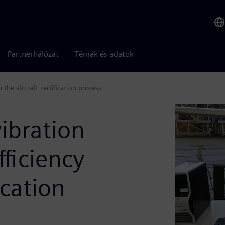
Partnerhálózat
Témák és adatok
 the aircraft certification process
ibration
fficiency
ication