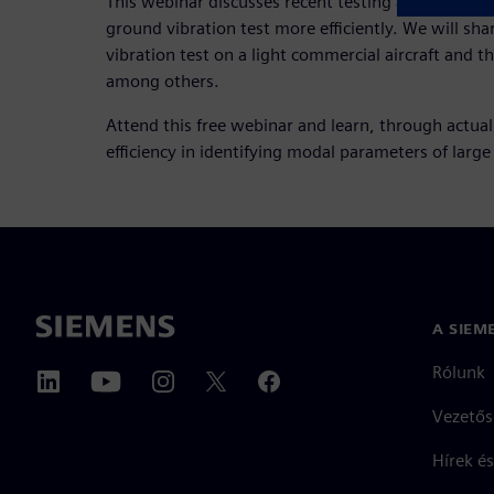
This webinar discusses recent testing and analysis
ground vibration test more efficiently. We will sha
vibration test on a light commercial aircraft and th
among others.
Attend this free webinar and learn, through actual
efficiency in identifying modal parameters of large
A SIEM
Rólunk
Vezetős
Hírek és