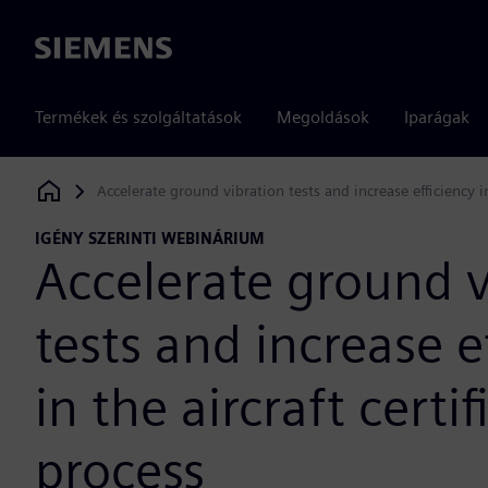
Siemens
Termékek és szolgáltatások
Megoldások
Iparágak
Accelerate ground vibration tests and increase efficiency in
Siemens Digital Industries Software
IGÉNY SZERINTI WEBINÁRIUM
Accelerate ground v
tests and increase e
in the aircraft certif
process