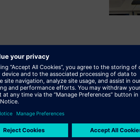
 is to obtain experimental
validating and improving its
hese models are used to
-critical in-flight flutter
t for a ground vibration test
be tested, an extreme time
y.