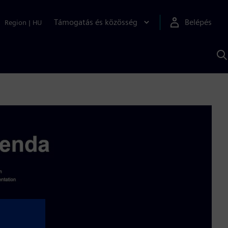
Támogatás és közösség
Belépés
Region
|
HU
K
S
s