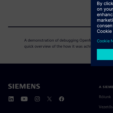
A demonstration of debugging OpenMP/OpenACC k
quick overview of the how it was achieved and wha
A SIEM
Rólunk
Vezetős