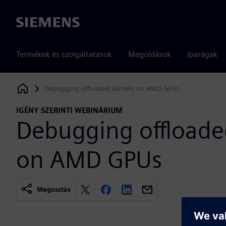
Siemens
Termékek és szolgáltatások
Megoldások
Iparágak
Debugging offloaded kernels on AMD GPUs
Siemens Digital Industries Software
IGÉNY SZERINTI WEBINÁRIUM
Debugging offloade
on AMD GPUs
Megosztás