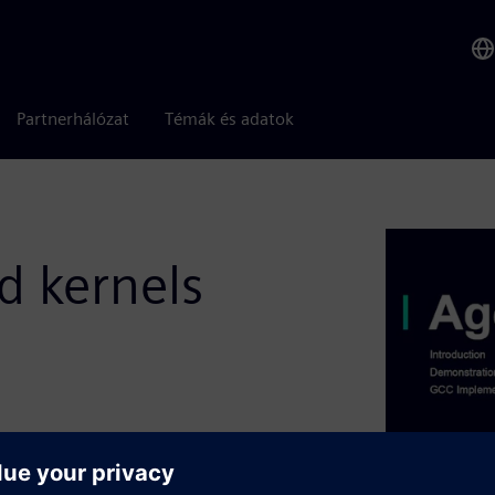
Partnerhálózat
Témák és adatok
d kernels