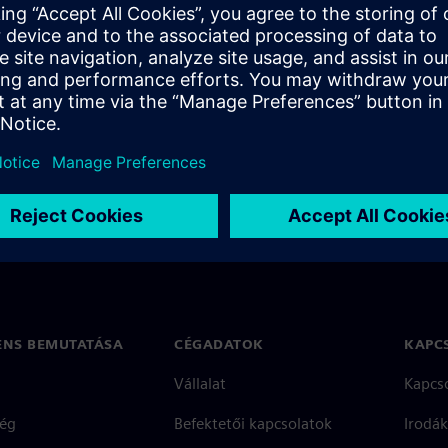
ernels using GDB, and a
t still needs to be done.
ENS BEMUTATÁSA
CÉGADATOK
KAPC
Vállalat
Kapcs
ég
Befektetői kapcsolatok
Irodák