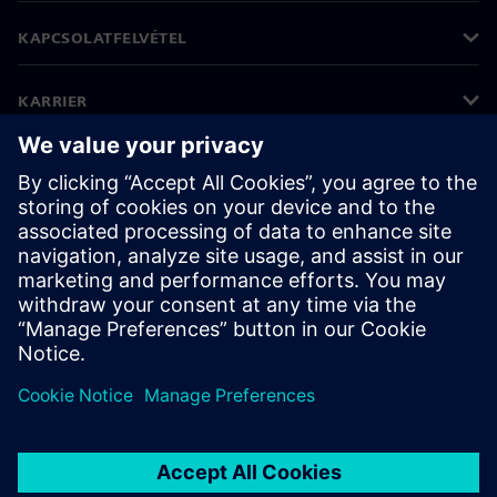
KAPCSOLATFELVÉTEL
KARRIER
©
Siemens
2026
Vállalati információk
Adatvédelmi nyilatkozat
Cookie (süti) tájékoztató
Felhasználási feltételek
Digitális azonosító