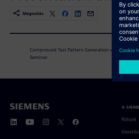
Megosztás
Compressed Test Pattern Generation with TestK
Seminar
A SIEM
Rólunk
Vezetős