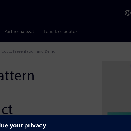
Partnerhálózat
Témák és adatok
Product Presentation and Demo
attern
ct
Demo