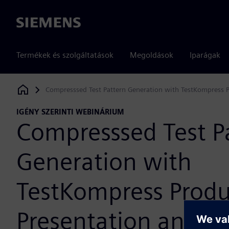
Siemens
Termékek és szolgáltatások
Megoldások
Iparágak
Compresssed Test Pattern Generation with TestKompress 
Siemens Digital Industries Software
IGÉNY SZERINTI WEBINÁRIUM
Compresssed Test P
Generation with
TestKompress Produ
Presentation and 