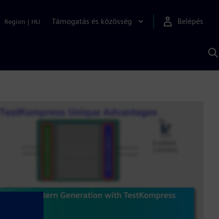
Támogatás és közösség
Belépés
Region
|
HU
K
S
s