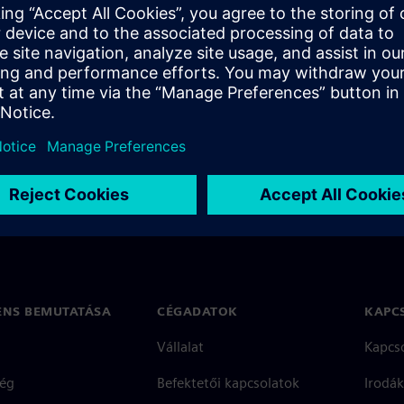
ompress On-Demand Web
ENS BEMUTATÁSA
CÉGADATOK
KAPC
Vállalat
Kapcs
ég
Befektetői kapcsolatok
Irodák