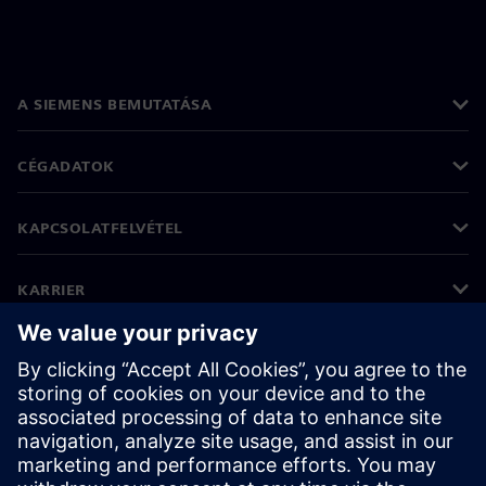
A SIEMENS BEMUTATÁSA
CÉGADATOK
KAPCSOLATFELVÉTEL
KARRIER
©
Siemens
2026
Vállalati információk
Adatvédelmi nyilatkozat