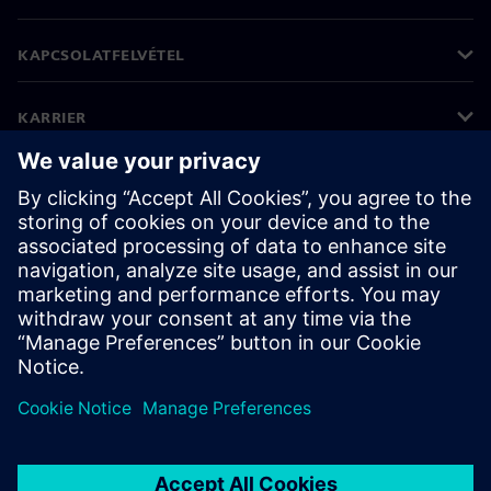
KAPCSOLATFELVÉTEL
KARRIER
©
Siemens
2026
Vállalati információk
Adatvédelmi nyilatkozat
Cookie (süti) tájékoztató
Felhasználási feltételek
Digitális azonosító